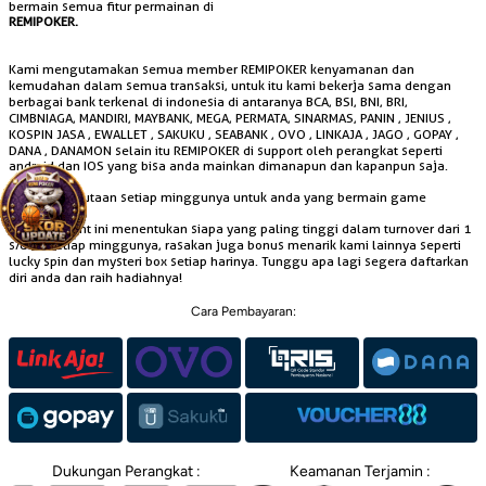
bermain semua fitur permainan di
REMIPOKER.
Kami mengutamakan semua member REMIPOKER kenyamanan dan
kemudahan dalam semua transaksi, untuk itu kami bekerja sama dengan
berbagai bank terkenal di indonesia di antaranya BCA, BSI, BNI, BRI,
CIMBNIAGA, MANDIRI, MAYBANK, MEGA, PERMATA, SINARMAS, PANIN , JENIUS ,
KOSPIN JASA , EWALLET , SAKUKU , SEABANK , OVO , LINKAJA , JAGO , GOPAY ,
DANA , DANAMON selain itu REMIPOKER di support oleh perangkat seperti
android dan IOS yang bisa anda mainkan dimanapun dan kapanpun saja.
Raih bonus jutaan setiap minggunya untuk anda yang bermain game
REMIPOKER
, dalam event ini menentukan siapa yang paling tinggi dalam turnover dari 1
s/d 10 setiap minggunya, rasakan juga bonus menarik kami lainnya seperti
lucky spin dan mysteri box setiap harinya. Tunggu apa lagi segera daftarkan
diri anda dan raih hadiahnya!
Cara Pembayaran:
Dukungan Perangkat :
Keamanan Terjamin :