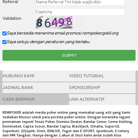
Referral
Validation
Saya bersedia menerima email promosi remipokergokil.org
Saya setuju dengan peraturan yang berlaku.
SUBMIT
HUBUNGI KAMI
VIDEO TUTORIAL
JADWAL BANK
SPONSORSHIP
CARA BERMAIN
LINK ALTERNATIF
REMIPOKER adalah media poker online yang memakai uang asli yang kami
sediakan khusus untuk para pecinta poker online. Dengan beraneka ragam
permainan seperti Texas Poker, Domino Dealer, Bandar Ceme, Ceme Keliling,
Dominobet, Capsa Susun, Bandar Capsa, Blackjack, Omaha, Super10,
Superbull, QQspirit, Slots, IDNLIVE, Togel dan E-SPORT, sportbook, E-lottery
dan MM Tangkas. Hanya dengan 1 akun di situs kami anda sudah bisa